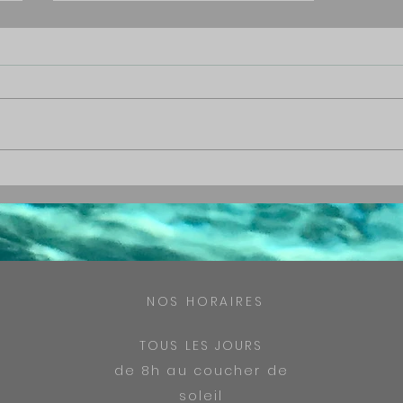
SORTIE CATAMARAN JOURNÉE
NOS HORAIRES
TOUS LES JOURS
de 8h au coucher de
soleil