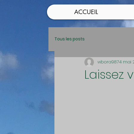
ACCUEIL
Tous les posts
wbora987
4 mai 
Laissez 