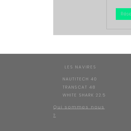
Rése
LES NAVIRES
NAUTITECH 40
TRANSCAT 48
WHITE SHARK 22.5
Qui sommes nous
?