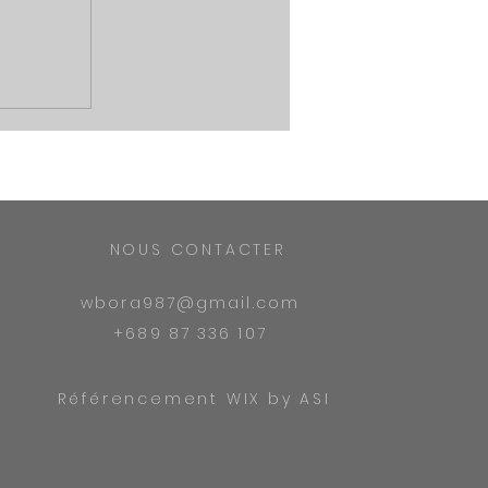
NOUS CONTACTER
wbora987@gmail.com
+689 87 336 107
Référencement WIX by ASI