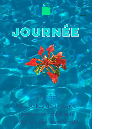
JOURNÉE
9H-15H
Nos sorties à la journée
comprennent plusieurs
arrêts sur des spots variés