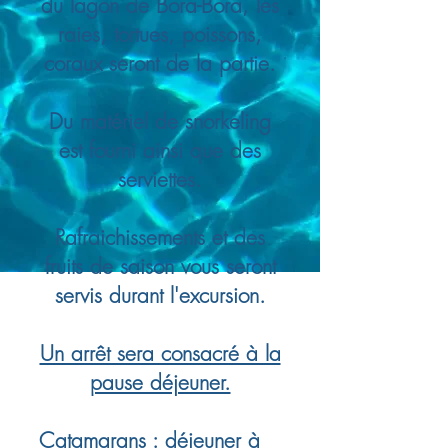
du lagon de Bora-Bora, les
raies, tortues, poissons,
coraux seront de la partie.
Du matériel de snorkeling
est fourni ainsi que des
serviettes.
Rafraichissements et des
fruits de saison vous seront
servis durant l'excursion.
Un arrêt sera consacré à la
pause déjeuner.
Catamarans
: déjeuner à